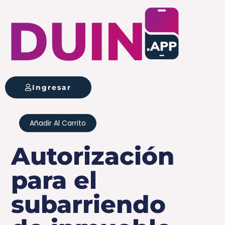
el
Ir
subarriendo
al
de
contenido
inmueble
cantidad
Ingresar
Autorización
Añadir Al Carrito
para
el
Autorización
subarriendo
para el
de
inmueble
subarriendo
cantidad